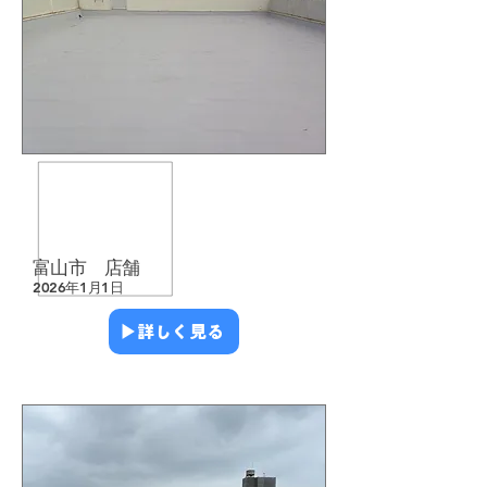
​防水工事
​店舗・テナント
​雨漏り修繕
​富山市 店舗
2026年1月1日
▶︎詳しく見る