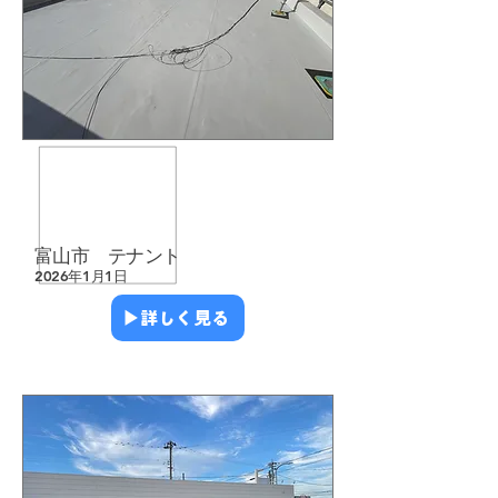
​防水工事
​店舗・テナント
​雨漏り修繕
​富山市 テナント
2026年1月1日
▶︎詳しく見る