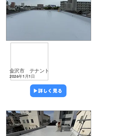
​防水工事
​店舗・テナント
​雨漏り修繕
​金沢市 テナント
2026年1月1日
▶︎詳しく見る