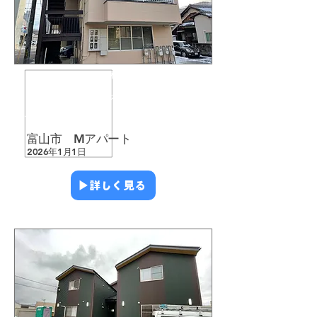
​外壁塗装
​屋根塗装
​シーリング
​防水工事
​アパート・マンション
​雨漏り修繕
​富山市 Mアパート
2026年1月1日
▶︎詳しく見る