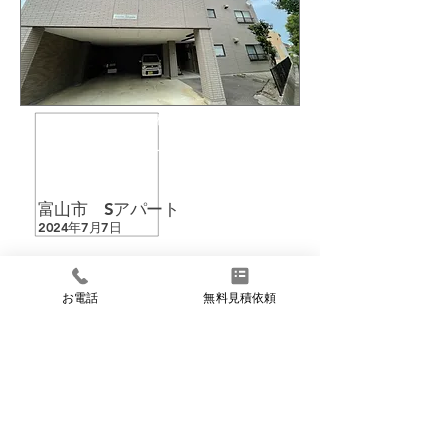
​外壁塗装
​屋根塗装
​シーリング
​アパート・マンション
​富山市 Sアパート
2024年7月7日
▶︎詳しく見る
お電話
無料見積依頼
次へ➡︎
1
2
…
5