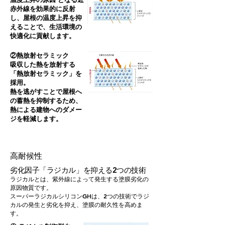
赤外線を効果的に反射
し、屋根の温度上昇を抑
えることで、生活環境の
快適化に貢献します。
②熱放射セラミック
吸収した熱を放射する
「熱放射セラミック」を
採用。
熱を逃がすことで屋根へ
の蓄熱を抑制するため、
熱による建物へのダメー
ジを軽減します。
​高耐候性
劣化因子「ラジカル」を抑える2つの技術
ラジカルとは、紫外線によって発生する塗膜劣化の
原因物質です。
スーパーラジカルシリコンGHは、2つの技術でラジ
カルの発生と劣化を抑え、塗膜の耐久性を高めま
す。