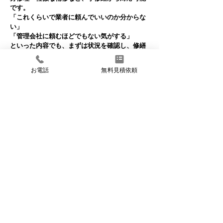
です。
「これくらいで業者に頼んでいいのか分からな
い」
「管理会社に頼むほどでもない気がする」
といった内容でも、まずは状況を確認し、修繕
が必要かどうかから整理してご説明します。
お電話
無料見積依頼
また、小修繕をきっかけに、将来的に注意すべ
き箇所や、今後発生しやすい不具合についても
共有することで、突発
的なトラブルを減らす運用をサポートしていま
す。
大きな工事だけを前提とせず、日常の修繕から
中長期的な建物管理まで一貫して対応できるこ
とが、当社の強みです
​選ばれる理由04
​デザイン修繕で
入居率上昇