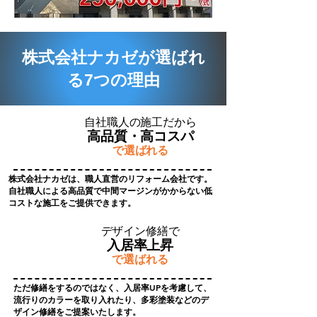
​株式会社ナカゼが
選ばれ
る7つの理由
​自社職人の施工だから
高品質・高コスパ
​で選ばれる
株式会社ナカゼは、職人直営のリフォーム会社です。
​自社職人による高品質で中間マージンがかからない低
コストな施工をご提供できます。
​デザイン修繕で
入居率上昇
​で選ばれる
ただ修繕をするのではなく、入居率UPを考慮して、
流行りのカラーを取り入れたり、多彩塗装などのデ
ザイン修繕をご提案いたします。