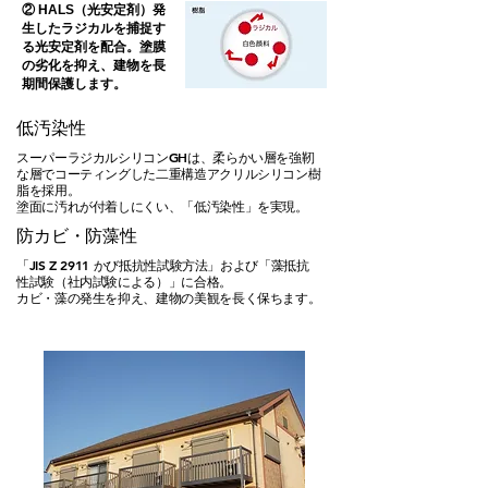
② HALS（光安定剤）発
生したラジカルを捕捉す
る光安定剤を配合。塗膜
の劣化を抑え、建物を長
期間保護します。
​低汚染性
スーパーラジカルシリコンGHは、柔らかい層を強靭
な層でコーティングした⼆重構造アクリルシリコン樹
脂を採⽤。
塗⾯に汚れが付着しにくい、「低汚染性」を実現。
​防カビ・防藻性
「JIS Z 2911 かび抵抗性試験⽅法」および「藻抵抗
性試験（社内試験による）」に合格。
カビ・藻の発⽣を抑え、建物の美観を長く保ちます。