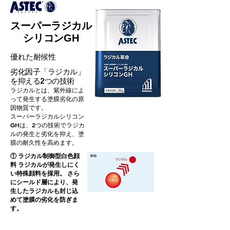
​スーパーラジカル
シリコンGH
​優れた耐候性
劣化因子「ラジカル」
を抑える2つの技術
ラジカルとは、紫外線によ
って発生する塗膜劣化の原
因物質です。
​期待耐用年数：12〜14年
スーパーラジカルシリコン
GHは、2つの技術でラジカ
ルの発生と劣化を抑え、塗
​保証年数：5年
膜の耐久性を高めます。
① ラジカル制御型白色顔
料 ラジカルが発生しにく
い特殊顔料を採用。 さら
にシールド層により、発
生したラジカルも封じ込
めて塗膜の劣化を防ぎま
す。​