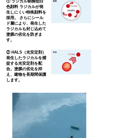
① ラジカル制御型白
色顔料 ラジカルが発
生しにくい特殊顔料を
採用。 さらにシール
ド層により、発生した
ラジカルも封じ込めて
塗膜の劣化を防ぎま
す。​
② HALS（光安定剤）
発生したラジカルを捕
捉する光安定剤を配
合。塗膜の劣化を抑
え、建物を長期間保護
します。