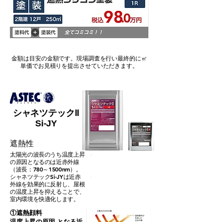
金額は目安の金額です。現場調査を行い最終的に㎡
単価でお見積りを提出させていただきます。
​シャネツテックll
Si-JY
​遮熱性
太陽光の波長のうち温度上昇
の原因となるのは近赤外線
​期待耐用年数：13〜16年
（波長：780～1500nm）。
シャネツテックSi-JYは近赤
外線を効果的に反射し、屋根
​保証年数：5年
の温度上昇を抑えることで、
室内環境を快適化します。
①遮熱顔料
温度上昇の原因 となる近